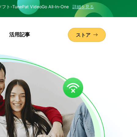
nePat VideoGo All-In-One
詳細を見る
活用記事
ストア