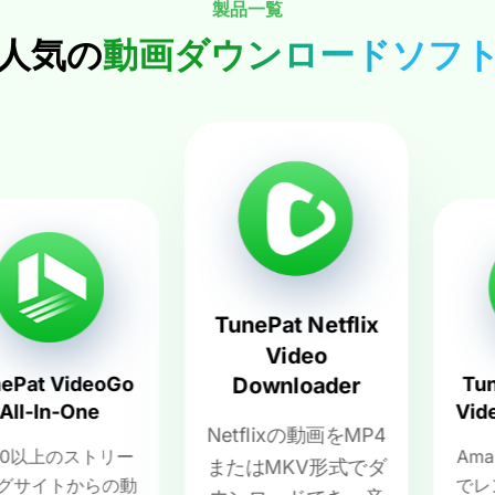
製品一覧
人気の
動画ダウンロードソフ
TunePat Netflix
Video
 VideoGo
TunePat
Downloader
n-One
Video Do
Netflixの動画をMP4
上のストリー
Amazon Pr
またはMKV形式でダ
トからの動
でレンタル