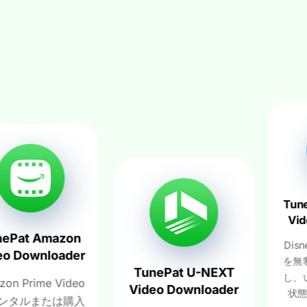
ト
TunePat D
Video Do
 Amazon
Disney+
wnloader
を無制限に
TunePat U-NEXT
し、いつで
ime Video
Video Downloader
状態で保存
または購入