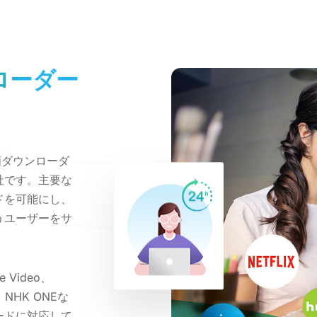
ローダー
画ダウンローダ
社です。主要な
ドを可能にし、
うユーザーをサ
me Video、
A、NHK ONEな
ードに対応して