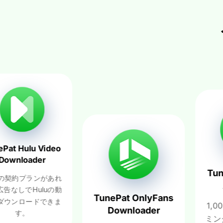
ulu Video
oader
TunePat
約プランがあれ
All-I
でHuluの動
TunePat OnlyFans
ロードできま
1,000以
Downloader
。
ミングサイ