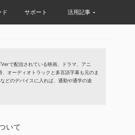
ード
サポート
活用記事
版
えば、TVerで配信されている映画、ドラマ、アニ
時、オーディオトラックと多言語字幕も元のま
レイヤーなどのデバイスに入れば、通勤や通学の途
験について