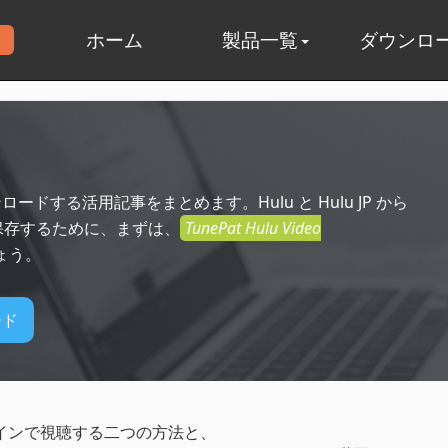
ホーム
製品一覧
ダウンロ
ードする活用記事をまとめます。Hulu と Hulu JP から
て保存するために、まずは、
TunePat Hulu Video
ょう。
ード
ラインで視聴する二つの方法と、