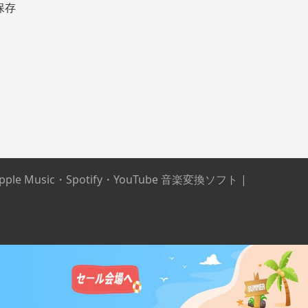
 保存
Apple Music・Spotify・YouTube 音楽変換ソフト
|