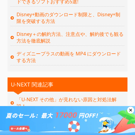
ドできるソフトおすすめ5選!
Disney+動画のダウンロード制限と、Disney+制
限を突破する方法
Disney＋の解約方法、注意点や、解約後でも観る
方法を徹底解説
ディズニープラスの動画を MP4 にダウンロード
する方法
U-NEXT 関連記事
「U-NEXT その他」が見れない原因と対処法解
説！
【必見】U-NEXT をテレビで見れない？Q&A で対
処法を明らかに！