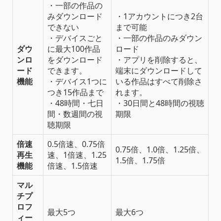
・一部の作品の
みダウンロード
・1アカウントにつき2台
できない
まで可能
・デバイスごと
・一部の作品のみダウン
ダウ
に最大100作品
ロード
ンロ
をダウンロード
・アプリを削除すると、
ード
できます。
端末にダウンロードして
機能
・デバイス1つに
いる作品はすべて削除さ
つき15作品まで
れます。
・48時間・七日
・30日間と48時間の視聴
間・数週間の視
期限
聴期限
倍速
0.5倍速、0.75倍
0.75倍、1.0倍、1.25倍、
再生
速、1倍速、1.25
1.5倍、1.75倍
機能
倍速、1.5倍速
マル
チプ
ロフ
最大5つ
最大6つ
ィー