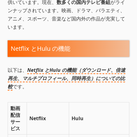
供いています。現在、
数多くの国内テレビ番組
がライ
ンナップされています。映画、ドラマ、バラエティ、
アニメ、スポーツ、音楽など国内外の作品が充実して
います。
Netflix とHulu の機能
以下は、
Netflix とHulu の機能（ダウンロード、倍速
再生、マルチプロフィール、同時再生）についての比
較
です。
動画
配信
Netflix
Hulu
サー
ビス