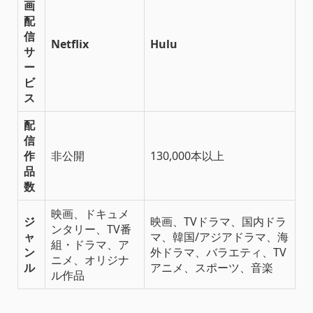
画
配
信
Netflix
Hulu
サ
ー
ビ
ス
配
信
作
非公開
130,000本以上
品
数
映画、ドキュメ
ジ
映画、TVドラマ、国内ドラ
ンタリー、TV番
ャ
マ、韓国/アジアドラマ、海
組・ドラマ、ア
ン
外ドラマ、バラエティ、TV
ニメ、オリジナ
ル
アニメ、スポーツ、音楽
ル作品