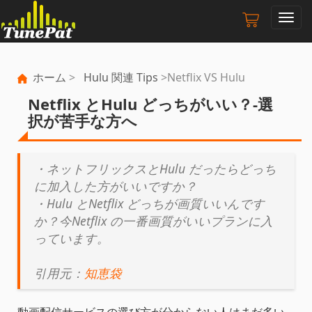
ナ
ビ
ゲ
ー
ホーム
>
Hulu 関連 Tips
>Netflix VS Hulu
シ
ョ
Netflix とHulu どっちがいい？‐選
ン
択が苦手な方へ
の
切
り
・ネットフリックスとHulu だったらどっち
替
に加入した方がいいですか？
え
・Hulu とNetflix どっちが画質いいんです
か？今Netflix の一番画質がいいプランに入
っています。
引用元：
知恵袋