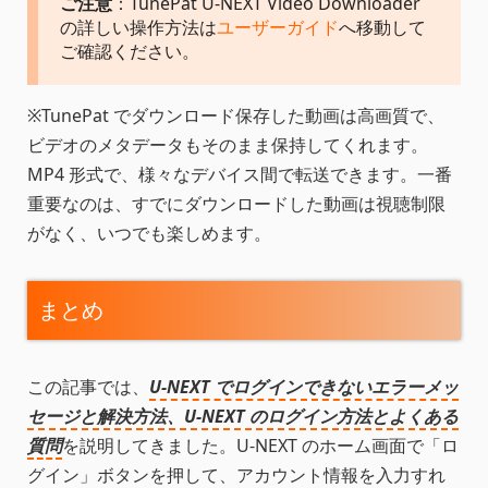
ご注意
：TunePat U-NEXT Video Downloader
の詳しい操作方法は
ユーザーガイド
へ移動して
ご確認ください。
※TunePat でダウンロード保存した動画は高画質で、
ビデオのメタデータもそのまま保持してくれます。
MP4 形式で、様々なデバイス間で転送できます。一番
重要なのは、すでにダウンロードした動画は視聴制限
がなく、いつでも楽しめます。
まとめ
この記事では、
U-NEXT でログインできないエラーメッ
セージと解決方法、U-NEXT のログイン方法とよくある
質問
を説明してきました。U-NEXT のホーム画面で「ロ
グイン」ボタンを押して、アカウント情報を入力すれ