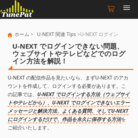
ナ
ビ
ゲ
ー
ホーム
>
U-NEXT 関連 Tips
>U-NEXT ログイン
シ
ョ
U-NEXT でログインできない問題、
ン
ウェブサイトやテレビなどでのログ
の
イン方法を解説！
切
り
替
U-NEXT の配信作品を見たいなら、まずU-NEXT のアカ
え
ウントを作成して、ログインする必要があります。こ
の記事では、
U-NEXT でログインする方法（ウェブサイ
トやテレビから）、U-NEXT でログインできないエラー
メッセージと解決方法、よくある質問、そしてU-NEXT
にログインするだけで、作品を永久に保存する方法
を
ご紹介いたします。