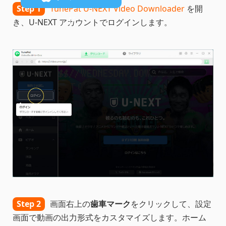
Step 1
TunePat U-NEXT Video Downloader
を開
ド
き、U-NEXT アカウントでログインします。
Step 2
画面右上の
歯車マーク
をクリックして、設定
画面で動画の出力形式をカスタマイズします。ホーム