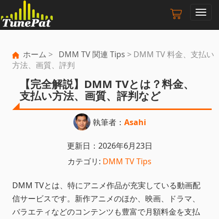
ナ
ビ
ゲ
ー
ホーム
>
DMM TV 関連 Tips
> DMM TV 料金、支払い
シ
方法、画質、評判
ョ
ン
【完全解説】DMM TVとは？料金、
の
支払い方法、画質、評判など
切
り
替
執筆者：
Asahi
え
更新日：2026年6月23日
カテゴリ:
DMM TV Tips
DMM TVとは、特にアニメ作品が充実している動画配
信サービスです。新作アニメのほか、映画、ドラマ、
バラエティなどのコンテンツも豊富で月額料金を支払