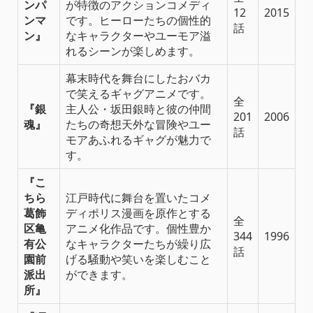
ンパ
が特徴のアクションコメディ
12
2015
ンマ
です。ヒーローたちの個性的
話
ン』
なキャラクターやユーモア溢
れるシーンが楽しめます。
幕末時代を舞台にしたおバカ
で笑えるギャグアニメです。
全
『銀
主人公・坂田銀時と彼の仲間
201
2006
魂』
たちの奇想天外な冒険やユー
話
モアあふれるギャグが魅力で
す。
『こ
ちら
江戸時代に舞台を置いたコメ
葛飾
ディポリス漫画を原作とする
全
区亀
アニメ化作品です。個性豊か
344
1996
有公
なキャラクターたちが繰り広
話
園前
げる騒動や笑いを楽しむこと
派出
ができます。
所』