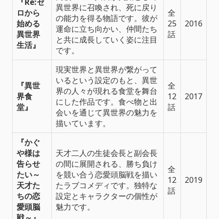
『Re:ゼ
異世界に召喚され、死に戻り
ロから
全
の能力を得る物語です。彼が
始める
25
2016
運命に立ち向かい、仲間たち
異世界
話
と共に成長していく姿に注目
生活』
です。
現実世界と異世界が繋がって
いるという設定のもと、異世
『異世
全
界の人々が現れる食堂を舞台
界食
12
2017
にした作品です。食べ物と出
堂』
話
会いを通じて異世界の魅力を
描いています。
『かぐ
や様は
天才二人の生徒会長と副会長
告らせ
の間に展開される、勝ち負け
全
たい～
を競い合う恋愛頭脳戦を描い
12
2019
天才た
たラブコメディです。独特な
話
ちの恋
設定とキャラクターの個性が
愛頭脳
魅力です。
戦～』