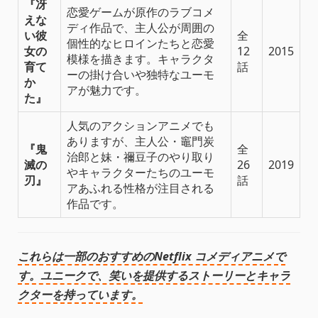
『冴
恋愛ゲームが原作のラブコメ
えな
ディ作品で、主人公が周囲の
い彼
全
個性的なヒロインたちと恋愛
女の
12
2015
模様を描きます。キャラクタ
育て
話
ーの掛け合いや独特なユーモ
か
アが魅力です。
た』
人気のアクションアニメでも
ありますが、主人公・竈門炭
『鬼
全
治郎と妹・禰豆子のやり取り
滅の
26
2019
やキャラクターたちのユーモ
刃』
話
アあふれる性格が注目される
作品です。
これらは一部のおすすめのNetflix コメディアニメで
す。ユニークで、笑いを提供するストーリーとキャラ
クターを持っています。