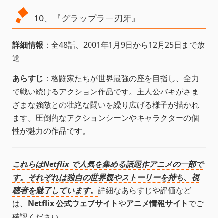
10、『グラップラー刃牙』
詳細情報
：全48話、2001年1月9日から12月25日まで放
送
あらすじ
：格闘家たちが世界最強の座を目指し、全力
で戦い続けるアクション作品です。主人公バキがさま
ざまな強敵との壮絶な闘いを繰り広げる様子が描かれ
ます。圧倒的なアクションシーンやキャラクターの個
性が魅力の作品です。
これらはNetflix で人気を集める話題作アニメの一部で
す。それぞれは独自の世界観やストーリーを持ち、視
聴者を魅了しています。
詳細なあらすじや評価など
は、
Netflix 公式ウェブサイト
や
アニメ情報サイト
でご
確認ください。