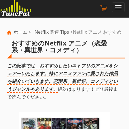
ナ
ビ
ゲ
ー
ホーム
>
Netflix 関連 Tips
>Netflix アニメ おすすめ
シ
ョ
おすすめのNetflix アニメ（恋愛
ン
系・異世界・コメディ）
の
切
り
この記事では、おすすめしたいネトフリのアニメをシ
替
ェアーいたします。特にアニメファンに愛された作品
え
を紹介いていきます。恋愛系、異世界、コメディとい
うジャンルもあります。
絶対はまります！ぜひ最後ま
で読んでください。