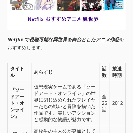
Netflix で視聴可能な異世界を舞台としたアニメ作品
を
おすすめします。
タイト
話
放送
あらすじ
ル
数
時期
仮想現実ゲームである「ソー
『ソー
ドアート・オンライン」の世
ドアー
全
界に閉じ込められたプレイヤ
ト・オ
25
2012
ーたちの戦いと冒険を描いた
ンライ
話
作品です。美しいアクション
ン』
と感動的な物語が魅力です。
高校生の主人公が突如として