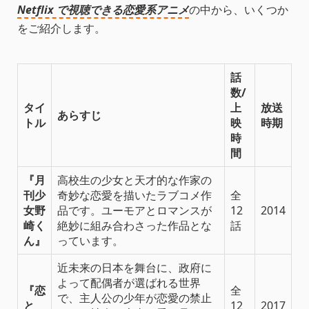
Netflix で視聴できる恋愛系アニメ
の中から、いくつか
をご紹介します。
話
数/
タイ
上
放送
あらすじ
トル
映
時期
時
間
『月
高校生の少女と天才的な作家の
刊少
奇妙な恋愛を描いたラブコメ作
全
女野
品です。ユーモアとロマンスが
12
2014
崎く
絶妙に組み合わさった作品とな
話
ん』
っています。
近未来の日本を舞台に、政府に
よって配偶者が選ばれる世界
『恋
全
で、主人公の少年が恋愛の禁止
と
12
2017