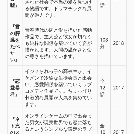
された社会で本当の愛を見つけ
嘘』
話
る物語です。ドラマチックな展
開が魅力です。
『君
青春時代の病と愛を描いた感動
の膵
作品で、主人公と彼女が切なく
臓を
108
も純粋な関係を築いていく姿が
2018
たべ
分
描かれます。人間の温かさと命
た
の尊さを描いています。
い』
イジメられっ子の高校生が、イ
ケメンで冷酷な生徒会長と出会
『恋
全
い、恋愛関係を築いていくラブ
愛暴
12
2017
コメディ作品です。ちょっぴり
君』
話
刺激的な展開が人気を集めてい
ます。
オンラインゲームの中で出会っ
『ネ
た男女が現実世界でも恋に落ち
ト充
全
るというシンプルな設定のラブ
のス
10
2017