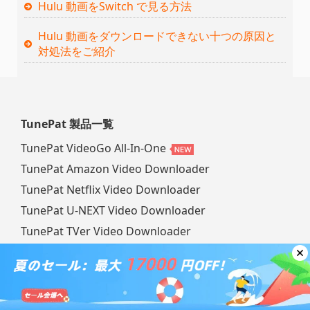
Hulu 動画をSwitch で見る方法
Hulu 動画をダウンロードできない十つの原因と
対処法をご紹介
TunePat 製品一覧
TunePat VideoGo All-In-One
TunePat Amazon Video Downloader
TunePat Netflix Video Downloader
TunePat U-NEXT Video Downloader
TunePat TVer Video Downloader
TunePat OnlyFans Downloader
TunePat Hulu Video Downloader
TunePat DisneyPlus Video Downloader