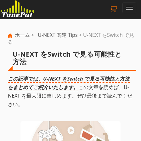
ナ
ビ
ゲ
ー
ホーム
>
U-NEXT 関連 Tips
> U-NEXT をSwitch で見
シ
る
ョ
ン
U-NEXT をSwitch で見る可能性と
の
方法
切
り
替
この記事では、U-NEXT をSwitch で見る可能性と方法
え
をまとめてご紹介いたします。
この文章を読めば、U-
NEXT を最大限に楽しめます。ぜひ最後まで読んでくだ
さい。