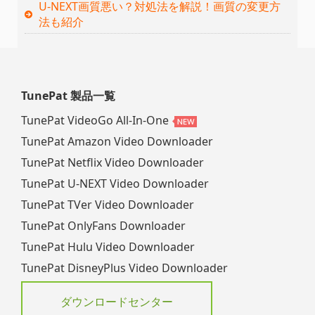
U-NEXT画質悪い？対処法を解説！画質の変更方
法も紹介
TunePat 製品一覧
TunePat VideoGo All-In-One
TunePat Amazon Video Downloader
TunePat Netflix Video Downloader
TunePat U-NEXT Video Downloader
TunePat TVer Video Downloader
TunePat OnlyFans Downloader
TunePat Hulu Video Downloader
TunePat DisneyPlus Video Downloader
ダウンロードセンター