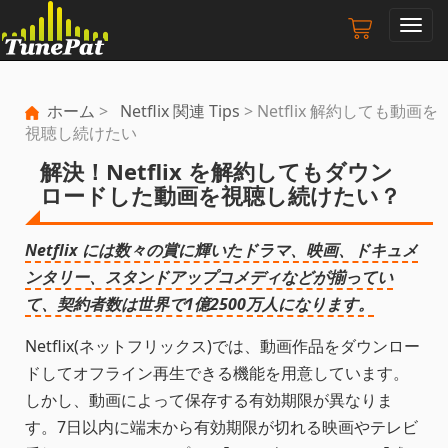
ナ
ビ
ゲ
ー
ホーム
>
Netflix 関連 Tips
> Netflix 解約しても動画を
シ
視聴し続けたい
ョ
ン
解決！Netflix を解約してもダウン
の
ロードした動画を視聴し続けたい？
切
り
替
Netflix には数々の賞に輝いたドラマ、映画、ドキュメ
え
ンタリー、スタンドアップコメディなどが揃ってい
て、契約者数は世界で1億2500万人になります。
Netflix(ネットフリックス)では、動画作品をダウンロー
ドしてオフライン再生できる機能を用意しています。
しかし、動画によって保存する有効期限が異なりま
す。7日以内に端末から有効期限が切れる映画やテレビ