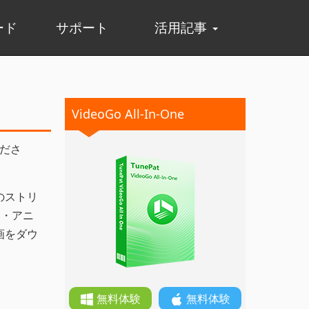
ード
サポート
活用記事
VideoGo All-In-One
くださ
のストリ
マ・アニ
画をダウ
無料体験
無料体験