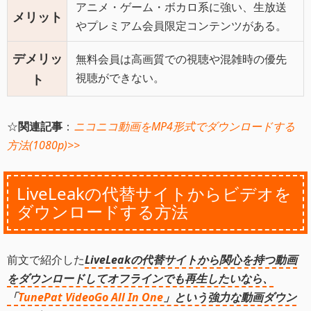
アニメ・ゲーム・ボカロ系に強い、生放送
メリット
やプレミアム会員限定コンテンツがある。
デメリッ
無料会員は高画質での視聴や混雑時の優先
視聴ができない。
ト
☆
関連記事
：
ニコニコ動画をMP4形式でダウンロードする
方法(1080p)>>
LiveLeakの代替サイトからビデオを
ダウンロードする方法
前文で紹介した
LiveLeakの代替サイトから関心を持つ動画
をダウンロードしてオフラインでも再生したいなら、
「
TunePat VideoGo All In One
」という強力な動画ダウン