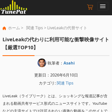
ナ
ビ
ゲ
ー
ホーム
>
関連 Tips
> LiveLeakの代替サイト
シ
ョ
LiveLeakの代わりに利用可能な衝撃映像サイト
ン
の
【厳選TOP10】
切
り
替
執筆者：
Asahi
え
更新日：2026年6月10日
カテゴリ:
関連 Tips
LiveLeak（ライブリーク）とは、ショッキングな報道記事が含
まれる動画共有サービス形式のニュースサイトです。YouTube
などの主流サイトでは許可されない過激な動画をこのサイトで