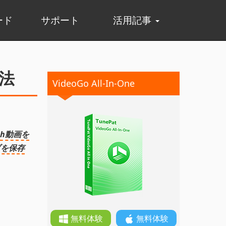
ード
サポート
活用記事
方法
VideoGo All-In-One
tch動画を
ブを保存
無料体験
無料体験