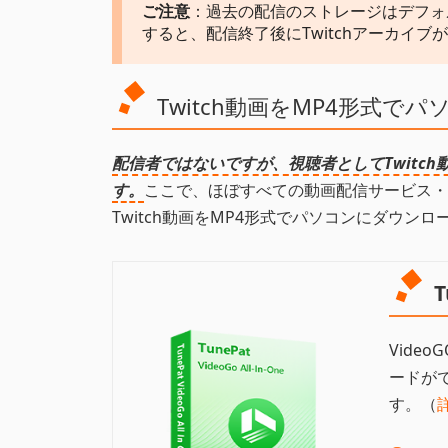
ご注意
：過去の配信のストレージはデフォ
すると、配信終了後にTwitchアーカイ
Twitch動画をMP4形式
配信者ではないですが、視聴者としてTwitc
す。
ここで、ほぼすべての動画配信サービス・
Twitch動画をMP4形式でパソコンにダウン
T
Vide
ードが
す。（