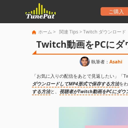
ご購入
ホーム
>
関連 Tips
> Twitch ダウンロード
Twitch動画をPC
執筆者：
Asahi
「お気に入りの配信をあとで見返したい」「Tw
ダウンロードしてMP4形式で保存する方法
を
する方法
と、
視聴者がTwitch動画をPCにダ