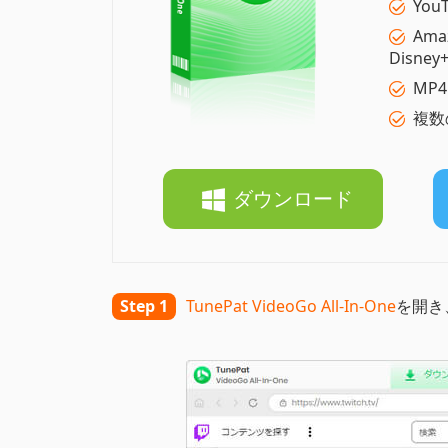
You
Ama
Disn
MP
複数
ダウンロード
Step 1
TunePat VideoGo All-In-One
を開き