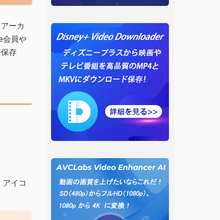
。アーカ
e会員や
時保存
」
アイコ