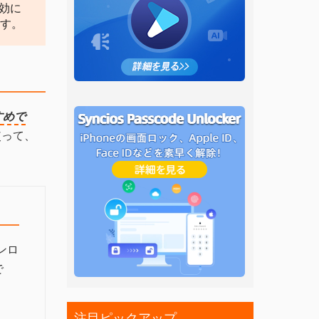
効に
ます。
）
すめで
使って、
ウンロ
で
注目ピックアップ