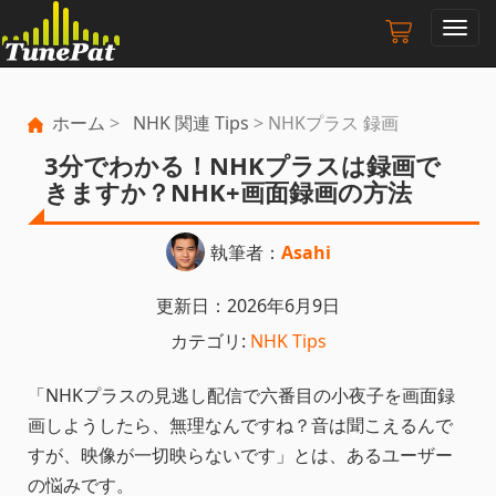
ナ
ビ
ゲ
ー
ホーム
>
NHK 関連 Tips
> NHKプラス 録画
シ
ョ
3分でわかる！NHKプラスは録画で
ン
きますか？NHK+画面録画の方法
の
切
り
執筆者：
Asahi
替
え
更新日：2026年6月9日
カテゴリ:
NHK Tips
「NHKプラスの見逃し配信で六番目の小夜子を画面録
画しようしたら、無理なんですね？音は聞こえるんで
すが、映像が一切映らないです」とは、あるユーザー
の悩みです。