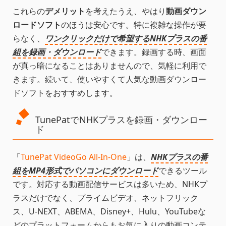
これらの
デメリット
を考えたうえ、やはり
動画ダウン
ロードソフト
のほうは安心です。特に複雑な操作が要
らなく、
ワンクリックだけで希望するNHKプラスの番
組を録画・ダウンロード
できます。録画する時、画面
が真っ暗になることはありませんので、気軽に利用で
きます。続いて、使いやすくて人気な動画ダウンロー
ドソフトをおすすめします。
TunePatでNHKプラスを録画・ダウンロー
ド
「
TunePat VideoGo All-In-One
」は、
NHKプラスの番
組をMP4形式でパソコンにダウンロード
できるツール
です。対応する動画配信サービスは多いため、NHKプ
ラスだけでなく、プライムビデオ、ネットフリック
ス、U-NEXT、ABEMA、Disney+、Hulu、YouTubeな
どのプラットフォームからもお気に入りの動画コンテ